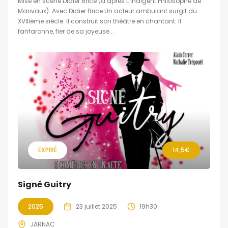
Mise en scène Didier Brice (d’après L’Indigent Philosophe de
Marivaux). Avec Didier Brice Un acteur ambulant surgit du
XVIIIème siècle. Il construit son théâtre en chantant. Il
fanfaronne, fier de sa joyeuse...
EXPIRÉ
14,5€
Signé Guitry
2025
23 juillet 2025
19h30
JARNAC