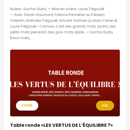
Auteur Sacha Guitry — Mise en scène Laure Trégouët
— Avec Sarah Gaumont, Fabrice Pannetier ou Fréderic
Valentin, Nathalie Trégouët, Vincent Varinier ou Alain Cerrer et
Laure Trégouët « L’amour, c’est des grands mots avant, des
petits mots pendant, des gros mots après… » Sacha Guitry
Bons mots,...
EXPIRÉ
10€
Table ronde «LES VERTUS DE L’ÉQUILIBRE ?»