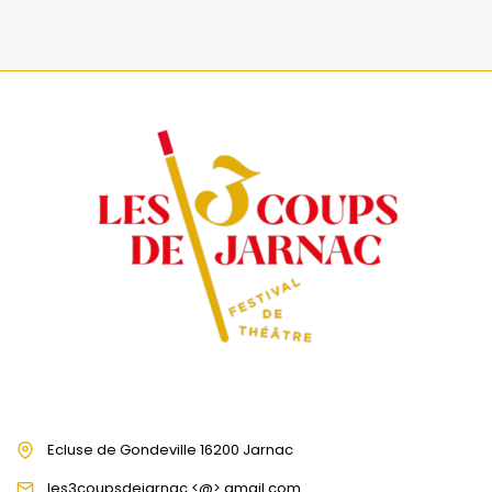
Ecluse de Gondeville 16200 Jarnac
les3coupsdejarnac <@> gmail.com