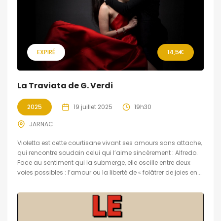
EXPIRÉ
14,5€
La Traviata de G. Verdi
2025
19 juillet 2025
19h30
JARNAC
​Violetta est cette courtisane vivant ses amours sans attache,
qui rencontre soudain celui qui l’aime sincèrement : Alfredo.
Face au sentiment qui la submerge, elle oscille entre deux
voies possibles : l’amour ou la liberté de « folâtrer de joies en...