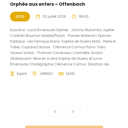
Orphée aux enfers – Offenbach
2026
20 juillet 2026
19h30
Eurydice : Lucie Émeraude Orphée : Johnny Mutombo Jupiter :
Corentin Bournon Aristée/Pluton : Flavien Maleval L’Opinion
Publique : Léo Fernique Diane :Sophie de Guerry Mars : Pierre le
Tallec Cupidon/danse : Clémence Camus Piano :Yuko
Osawa Violon : Thomas Cardineau Clarinette :Asami
Okabayashi Mise en scène Sophie de Guerry et Lucie
Émeraude Chorégraphie Clémence Camus Direction de...
Expiré
JARNAC
14,5€