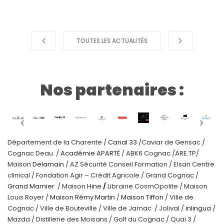
TOUTES LES ACTUALITÉS
Nos partenaires :
Département de la Charente /
Canal 33
/Caviar de Gensac /
Cognac Deau /
Académie APARTÉ
/ ABK6 Cognac /ARE.TP/
Maison
Delamain
/ AZ Sécurité Conseil Formation / Elsan Centre
clinical / Fondation Agir – Crédit Agricole / Grand Cognac /
Grand Marnier
/ Maison
Hine
/
Librairie CosmOpolite / Maison
Louis Royer /
Maison Rémy Martin
/
Maison Tiffon
/ Ville de
Cognac / Ville de Bouteville / Ville de Jarnac / Jolival /
inlingua
/
Mazda / Distillerie des Moisans / Golf du Cognac / Quai 3 /