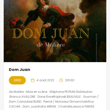
Dom Juan
2022
4 août 2022
20h30
de Molière -Mise en scène : Stéphane PEYRAN Distribution
:Bianca AVALLONE : Done ElvireRaphaël BEAUVILLE : Gusman /
Dom CarlosAxel BLIND : Pierrot / Monsieur DimancheArthur
CACHIA : Dom JuanKatia MIRAN : CharlotteJessica PARISE :