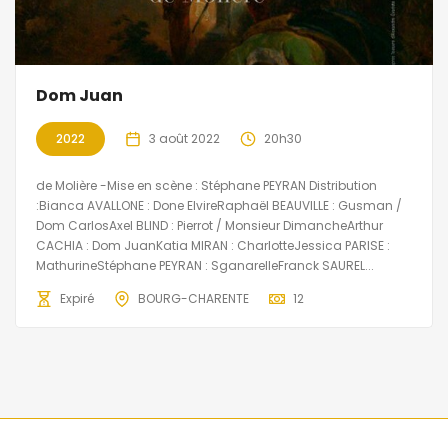
Dom Juan
2022
3 août 2022
20h30
de Molière -Mise en scène : Stéphane PEYRAN Distribution
:Bianca AVALLONE : Done ElvireRaphaël BEAUVILLE : Gusman /
Dom CarlosAxel BLIND : Pierrot / Monsieur DimancheArthur
CACHIA : Dom JuanKatia MIRAN : CharlotteJessica PARISE :
MathurineStéphane PEYRAN : SganarelleFranck SAUREL...
Expiré
BOURG-CHARENTE
12