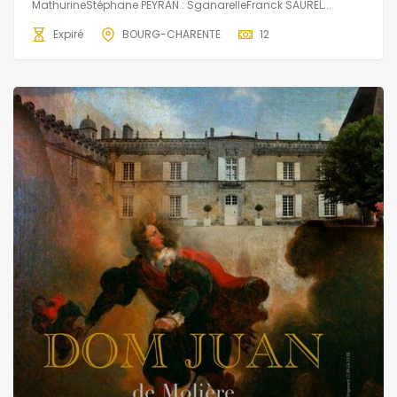
MathurineStéphane PEYRAN : SganarelleFranck SAUREL...
Expiré
BOURG-CHARENTE
12