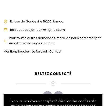
Ecluse de Gondeville 16200 Jarnac
les3coupsdejarnac <@> gmail.com
Pour toutes autres demandes, merci de nous contacter par
email ou via la page Contact.
Mentions légales
|
Le festival
|
Contact
RESTEZ CONNECTÉ
En poursuivant vous acceptez l’utilisation des cookies afin
de vous proposer des contenus adaptés et réaliser des