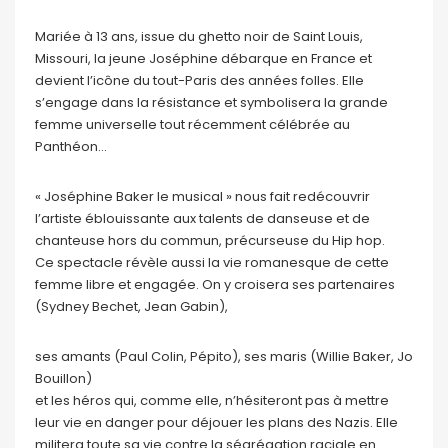
Mariée à 13 ans, issue du ghetto noir de Saint Louis,
Missouri, la jeune Joséphine débarque en France et
devient l’icône du tout-Paris des années folles. Elle
s’engage dans la résistance et symbolisera la grande
femme universelle tout récemment célébrée au
Panthéon…
« Joséphine Baker le musical » nous fait redécouvrir
l’artiste éblouissante aux talents de danseuse et de
chanteuse hors du commun, précurseuse du Hip hop.
Ce spectacle révèle aussi la vie romanesque de cette
femme libre et engagée. On y croisera ses partenaires
(Sydney Bechet, Jean Gabin),
ses amants (Paul Colin, Pépito), ses maris (Willie Baker, Jo
Bouillon)
et les héros qui, comme elle, n’hésiteront pas à mettre
leur vie en danger pour déjouer les plans des Nazis. Elle
militera toute sa vie contre la ségrégation raciale en