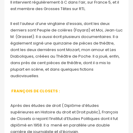
Il intervient régulièrement à C dans l’air, sur France 5, et il
est membre des Grosses Têtes sur RTL.
Il est l’auteur d’une vingtaine d’essais, dont les deux
derniers sont Peuple de colères (Fayard) et Moi, Jean-Luc
M. (Grasset). Il a aussi écrit plusieurs documentaires. Il a
également signé une quinzaine de pièces de théâtre,
dont les deux dernières sont Mozart, mon amour et Les
Diaboliques, créées au Théâtre de Poche. Il a joué, enfin,
dans près de cent pièces de théâtre, dont il a mis la
plupart en scène, et dans quelques fictions
audiovisuelles.
FRANÇOIS DE CLOSETS :
Après des études de droit ( Diplôme d’études
supérieures en Histoire du droit et Droit public), François
de Closets a rejoint l’Institut d’Etudes Politiques dont il fut
diplômé en 1958. Il a mené en parallèle une double
carrière de journaliste et d’écrivain.