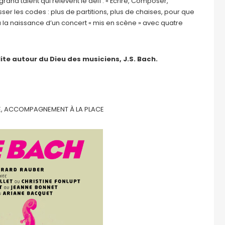
d talent qui relèvent le défi : « Écrire, Composer,
asser les codes : plus de partitions, plus de chaises, pour que
s à la naissance d’un concert « mis en scène » avec quatre
te autour du Dieu des musiciens, J.S. Bach.
RVÉE, ACCOMPAGNEMENT À LA PLACE