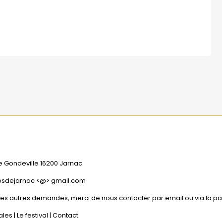
e Gondeville 16200 Jarnac
psdejarnac <@> gmail.com
tes autres demandes, merci de nous contacter par email ou via la p
ales
|
Le festival
|
Contact