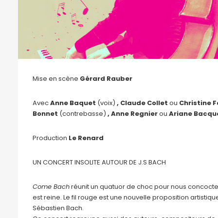
Mise en scène
Gérard Rauber
Avec
Anne Baquet
(voix)
, Claude Collet
ou
Christine 
Bonnet
(contrebasse)
, Anne Regnier
ou
Ariane Bacqu
Production
Le Renard
UN CONCERT INSOLITE AUTOUR DE J.S BACH
Come Bach
réunit un quatuor de choc pour nous concocter 
est reine. Le fil rouge est une nouvelle proposition artisti
Sébastien Bach.