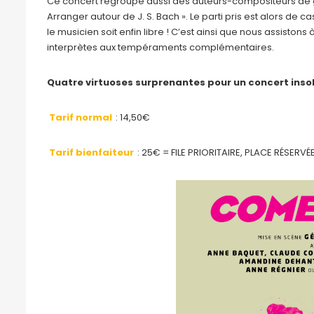
Ce concert regroupe aussi des auteurs-compositeurs de gran
Arranger autour de J. S. Bach ». Le parti pris est alors de c
le musicien soit enfin libre ! C’est ainsi que nous assiston
interprètes aux tempéraments complémentaires.
Quatre virtuoses surprenantes pour un concert insoli
Tarif normal
: 14,50€
Tarif bienfaiteur
: 25€ = FILE PRIORITAIRE, PLACE RÉSE