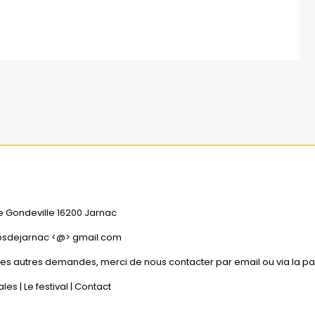
e Gondeville 16200 Jarnac
psdejarnac <@> gmail.com
tes autres demandes, merci de nous contacter par email ou via la p
ales
|
Le festival
|
Contact